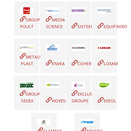
GROUPE
MEDIA
POULT
SCIENCE
SISTEER
EQUIP’AERO
METALU
PLAST
ENVEA
COHERIS
LOXAM
GROUPE
EXCLUSIVE
SEGEX
NOVESCIA
GROUPE
EXEOL