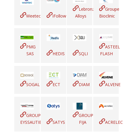
Lebronze
Groupe
Weetec
iFollow
Alloys
Bioclinic
PMG
ASTEEL
SAS
HEDIS
SQLI
FLASH
SOGAL
ECT
DIAM
ALVENE
GROUPE
GROUPE
EYSSAUTIER
SATYS
FIJA
ACRELEC