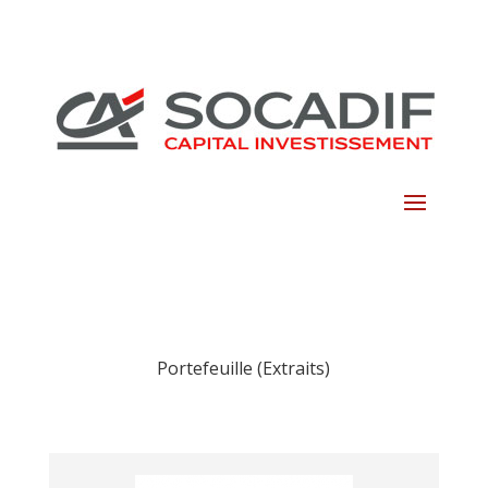
Skip
to
content
Portefeuille (Extraits)