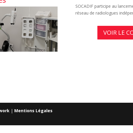
SOCADIF participe au lancemen
réseau de radiologues indépe
VOIR LE 
work
|
Mentions Légales