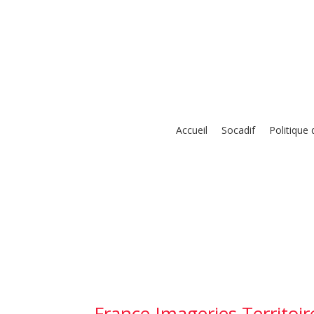
Skip
to
content
Accueil
Socadif
Politique
France Imageries Territoir