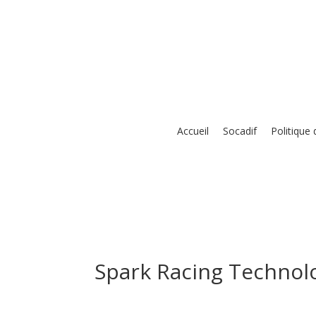
Skip
to
content
Accueil
Socadif
Politique
Spark Racing Technol